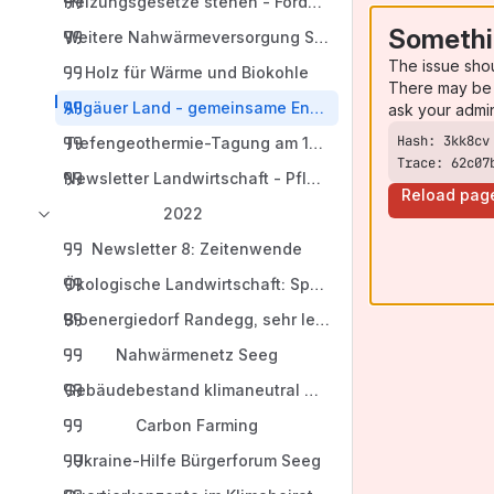
Heizungsgesetze stehen - Förderungen
Somethi
Weitere Nahwärmeversorgung Seeg
The issue sho
Holz für Wärme und Biokohle
There may be 
Allgäuer Land - gemeinsame Energiewende
ask your admi
Tiefengeothermie-Tagung am 15.03.2023
Trace: 62c07
Newsletter Landwirtschaft - Pflanzenkohle
Reload pag
2022
Newsletter 8: Zeitenwende
Ökologische Landwirtschaft: Sparkasse Allgäu
Bioenergiedorf Randegg, sehr lehrreiche Exkursion
Nahwärmenetz Seeg
Gebäudebestand klimaneutral machen
Carbon Farming
Ukraine-Hilfe Bürgerforum Seeg