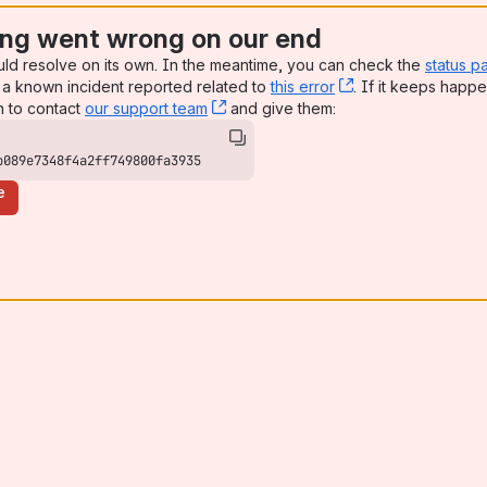
ng went wrong on our end
uld resolve on its own. In the meantime, you can check the
status p
a known incident reported related to
this error
, (opens new win
. If it keeps happe
n to contact
our support team
, (opens new window)
and give them:
b089e7348f4a2ff749800fa3935
e