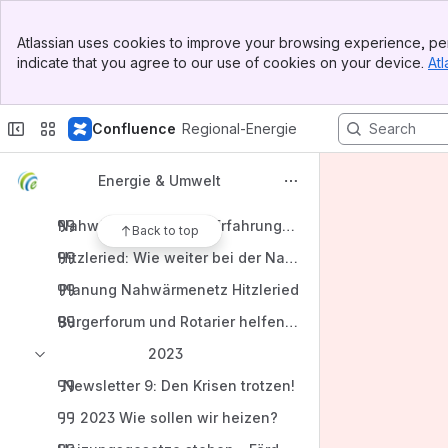
Blogs
Banner
2025
Atlassian uses cookies to improve your browsing experience, per
Top Bar
indicate that you agree to our use of cookies on your device.
Atl
Wärmenetz Altstadt
Sidebar
Main Content
Wärmenetz Hitzleried - Angebot für einen Anschluss
Confluence
Regional-Energie
Wärmenetz Hitzleried - Vorschlag von Enerpipe
2024
Energie & Umwelt
Newsletter 10: Klimaregion Füssener Land
Nahwärme Hitzleried: Erfahrungsbericht aus Ersingen
Back to top
Hitzleried: Wie weiter bei der Nahwärme?
Planung Nahwärmenetz Hitzleried
Bürgerforum und Rotarier helfen Odessa
2023
Newsletter 9: Den Krisen trotzen!
2023 Wie sollen wir heizen?